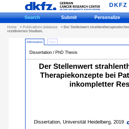
DKFZ
Search
Submit
Personalize
Home
>
Publications database
> Der Stellenwert strahlentherapeutisch
rezidivierten Stadium.
Information
Files
Dissertation / PhD Thesis
Der Stellenwert strahlen
Therapiekonzepte bei Pa
inkompletter Res
Dissertation, Universität Heidelberg, 2019